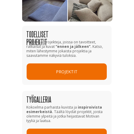
TODELLISET
PROJEKTIT
Todellisia projekteja, joissa on tavoitteet,
ratkaisut ja kuvat
“ennen ja jälkeen”.
Katso,
miten lähestymme jokaista projektia ja
saavutamme näkyviä tuloksia.
PROJEKTIT
TYÖGALLERIA
Kokoelma parhaista kuvista ja
inspiroivista
esimerkeistä.
Täältä löydät projektit, joista
olemme ylpeitä ja jotka heijastavat Motivan
tyyliä ja laatua.