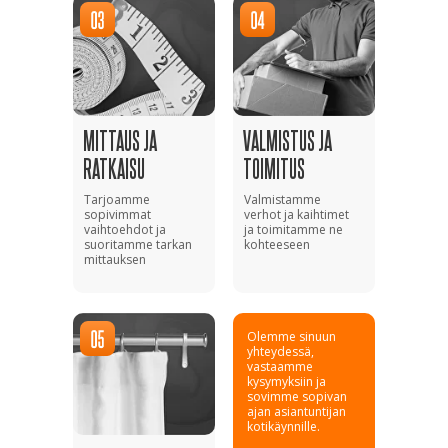
MITTAUS JA
VALMISTUS JA
RATKAISU
TOIMITUS
Tarjoamme
Valmistamme
sopivimmat
verhot ja kaihtimet
vaihtoehdot ja
ja toimitamme ne
suoritamme tarkan
kohteeseen
mittauksen
Olemme sinuun
yhteydessä,
vastaamme
kysymyksiin ja
sovimme sopivan
ajan asiantuntijan
kotikäynnille.