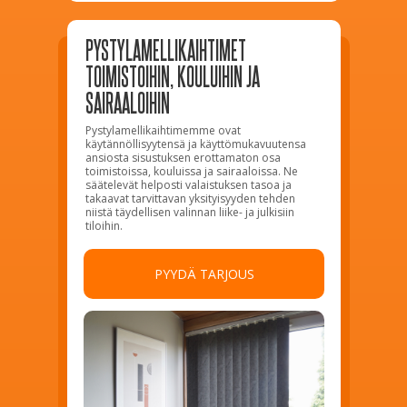
PYSTYLAMELLIKAIHTIMET
TOIMISTOIHIN, KOULUIHIN JA
SAIRAALOIHIN
Pystylamellikaihtimemme ovat
käytännöllisyytensä ja käyttömukavuutensa
ansiosta sisustuksen erottamaton osa
toimistoissa, kouluissa ja sairaaloissa. Ne
säätelevät helposti valaistuksen tasoa ja
takaavat tarvittavan yksityisyyden tehden
niistä täydellisen valinnan liike- ja julkisiin
tiloihin.
PYYDÄ TARJOUS