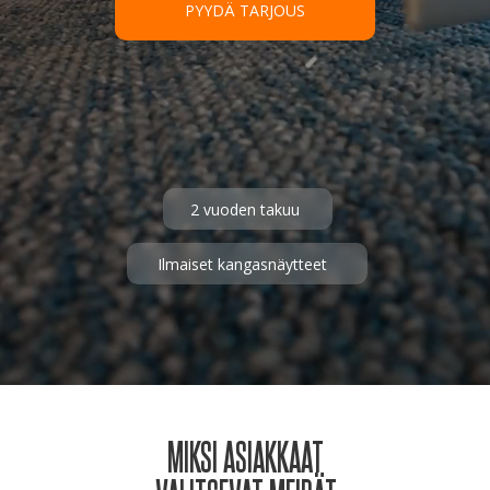
PYYDÄ TARJOUS
Hyväksyn
tietosuojakäytännön
LÄHETÄ TIEDUSTELU
2 vuoden takuu
Ilmaiset kangasnäytteet
MIKSI ASIAKKAAT