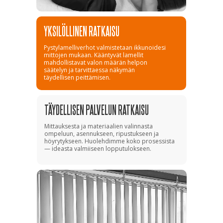
YKSILÖLLINEN RATKAISU
Pystylamelliverhot valmistetaan ikkunoidesi
mittojen mukaan. Kääntyvät lamellit
mahdollistavat valon määrän helpon
säätelyn ja tarvittaessa näkymän
täydellisen peittämisen.
TÄYDELLISEN PALVELUN RATKAISU
Mittauksesta ja materiaalien valinnasta
ompeluun, asennukseen, ripustukseen ja
höyrytykseen. Huolehdimme koko prosessista
— ideasta valmiiseen lopputulokseen.