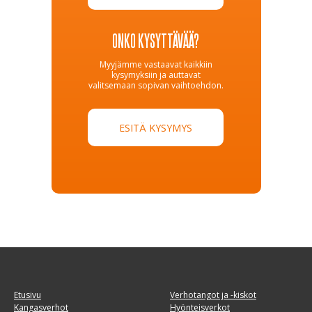
ONKO KYSYTTÄVÄÄ?
Myyjämme vastaavat kaikkiin
kysymyksiin ja auttavat
valitsemaan sopivan vaihtoehdon.
ESITÄ KYSYMYS
Etusivu
Verhotangot ja -kiskot
Kangasverhot
Hyönteisverkot