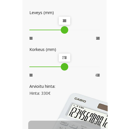
Leveys (mm)
3000
1000
5000
Korkeus (mm)
2750
1000
4500
Arvioitu hinta:
Hinta:
330
€