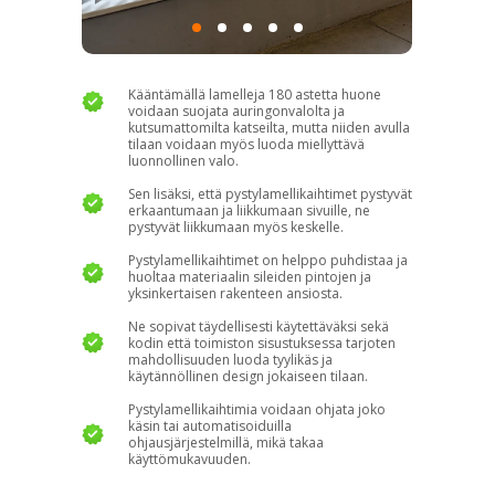
Kääntämällä lamelleja 180 astetta huone
voidaan suojata auringonvalolta ja
kutsumattomilta katseilta, mutta niiden avulla
tilaan voidaan myös luoda miellyttävä
luonnollinen valo.
Sen lisäksi, että pystylamellikaihtimet pystyvät
erkaantumaan ja liikkumaan sivuille, ne
pystyvät liikkumaan myös keskelle.
Pystylamellikaihtimet on helppo puhdistaa ja
huoltaa materiaalin sileiden pintojen ja
yksinkertaisen rakenteen ansiosta.
Ne sopivat täydellisesti käytettäväksi sekä
kodin että toimiston sisustuksessa tarjoten
mahdollisuuden luoda tyylikäs ja
käytännöllinen design jokaiseen tilaan.
Pystylamellikaihtimia voidaan ohjata joko
käsin tai automatisoiduilla
ohjausjärjestelmillä, mikä takaa
käyttömukavuuden.