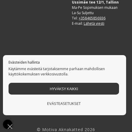
Ussimäe tee 12/1, Tallinn
Ma-Pe Sopimuksen mukaan
La-Su Suljettu
Tel:
+358465856936
E-mail:
Lähetä viesti
Evästeiden hallinta
Käytämme evästeitä tarjotaksemme parhaan mahdollisen
käyttökokemuksen verkkosivustolla.
HYVÄKSY KAIKKI
Olemme kaunistaneet ikkunoita verhoilla
EVÄSTEASETUKSET
ja kaihtimilla vuodesta 2003
© Motiva Aknakatted 2026