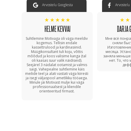
Arvostelu Googlesta
Arvostelu
HELME KEVVAI
DARJA 
Suhtlemine Motivaga oli väga meeldiv
Мне всё понр
kogemus. Tellisin endale
сняли быс
kassettrulood ja kardinasiinid.
Изготовлени
Müügikonsultant tuli koju, võttis
месяца. Устан
mõõdud ja koos valisime kanga (tal
заняла меньше
oli kaasas suur valik näidiseid).
нет. То, что
Seejärel 3 nädalat ootamist ja valmis
дефф
saigi. Vahepealne suhtlemine käis
meilide teel ja alati vastati väga kiiresti
ja isegi väljaspool ametlikku tööaega.
Minule jäi Motivast mulje kui väga
professionaalsest ja kliendile
orienteeritud firmast.