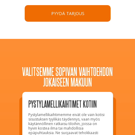
PYYDÄ TARJOUS
VALITSEMME SOPIVAN VAIHTOEHDON
JOKAISEEN MAKUUN
PYSTYLAMELLIKAIHTIMET KOTIIN
Pystylamellikaihtimemme eivät ole vain kotisi
sisustuksen tyylikäs täydennys, vaan myös
käytännöllinen ratkaisu tiloihin, joissa on
hyvin kostea ilma tai mahdollisia
epäpuhtauksia. Ne suojaavat tehokkaasti