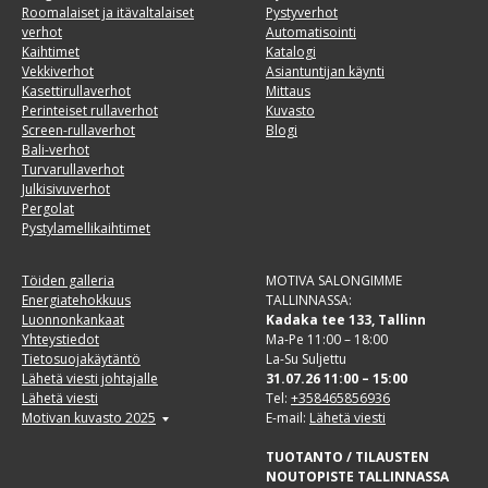
Roomalaiset ja itävaltalaiset
Pystyverhot
verhot
Automatisointi
Kaihtimet
Katalogi
Vekkiverhot
Asiantuntijan käynti
Kasettirullaverhot
Mittaus
Perinteiset rullaverhot
Kuvasto
Screen-rullaverhot
Blogi
Bali-verhot
Turvarullaverhot
Julkisivuverhot
Pergolat
Pystylamellikaihtimet
Töiden galleria
MOTIVA SALONGIMME
Energiatehokkuus
TALLINNASSA:
Luonnonkankaat
Kadaka tee 133, Tallinn
Yhteystiedot
Ma-Pe 11:00 – 18:00
Tietosuojakäytäntö
La-Su Suljettu
Lähetä viesti johtajalle
31.07.26 11:00 – 15:00
Lähetä viesti
Tel:
+358465856936
Motivan kuvasto 2025
E-mail:
Lähetä viesti
TUOTANTO / TILAUSTEN
NOUTOPISTE TALLINNASSA