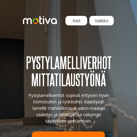
Kieli
Valikko
PYSTYLAMELLIKAIHTIMIEN
HINNAN LASKEMINEN
PYSTYLAMELLIVERHOT
MITTATILAUSTYÖNÄ
Pystylamelliverhot sopivat erityisen hyvin
toimistoihin ja työtiloihin. Kääntyvät
lamellit mahdollistavat valon määrän
säätelyn ja tarvittaessa näkymän
täydellisen peittämisen.
+358