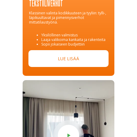
TEKSTIILIVERHOT
Klassinen valinta kodikkuuteen ja tyyliin: tylli-,
läpikuultavat ja pimennysverhot
mittatilaustyönä.
Yksilöllinen valmistus
Laaja valikoima kankaita ja rakenteita
Sopii jokaiseen budjettiin
LUE LISÄÄ