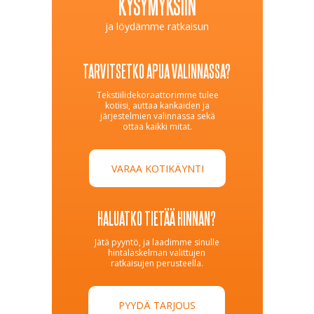
KYSYMYKSIIN
ja löydämme ratkaisun
TARVITSETKO APUA VALINNASSA?
Tekstiilidekoraattorimme tulee
kotiisi, auttaa kankaiden ja
järjestelmien valinnassa sekä
ottaa kaikki mitat.
VARAA KOTIKÄYNTI
HALUATKO TIETÄÄ HINNAN?
Jätä pyyntö, ja laadimme sinulle
hintalaskelman valittujen
ratkaisujen perusteella.
PYYDÄ TARJOUS