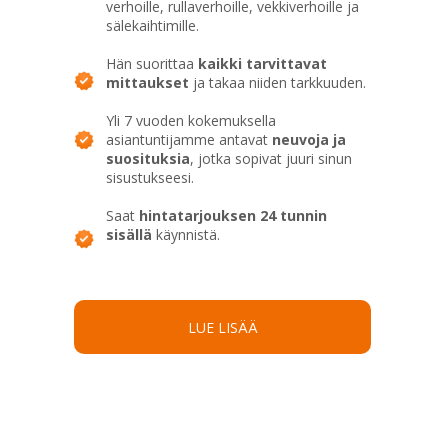
verhoille, rullaverhoille, vekkiverhoille ja
sälekaihtimille.
Hän suorittaa
kaikki tarvittavat
mittaukset
ja takaa niiden tarkkuuden.
Yli 7 vuoden kokemuksella
asiantuntijamme antavat
neuvoja ja
suosituksia
, jotka sopivat juuri sinun
sisustukseesi.
Saat
hintatarjouksen 24 tunnin
sisällä
käynnistä.
LUE LISÄÄ