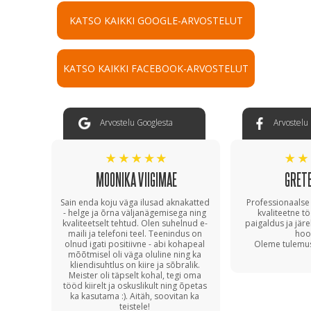
KATSO KAIKKI GOOGLE-ARVOSTELUT
KATSO KAIKKI FACEBOOK-ARVOSTELUT
Arvostelu Googlesta
Arvostelu
MOONIKA VIIGIMAE
GRETE
Sain enda koju väga ilusad aknakatted
Professionaalse 
- helge ja õrna väljanägemisega ning
kvaliteetne t
kvaliteetselt tehtud. Olen suhelnud e-
paigaldus ja järel
maili ja telefoni teel. Teenindus on
hool
olnud igati positiivne - abi kohapeal
Oleme tulemus
mõõtmisel oli väga oluline ning ka
kliendisuhtlus on kiire ja sõbralik.
Meister oli täpselt kohal, tegi oma
tööd kiirelt ja oskuslikult ning õpetas
ka kasutama :). Aitäh, soovitan ka
teistele!