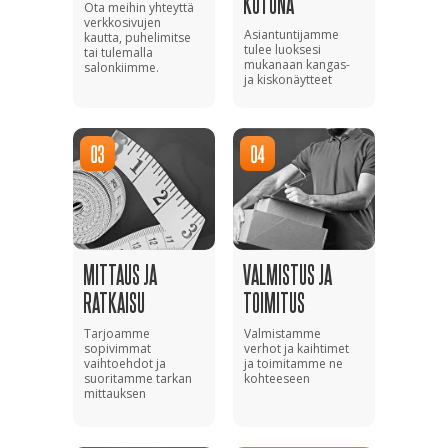
KOTONA
Ota meihin yhteyttä
verkkosivujen
Asiantuntijamme
kautta, puhelimitse
tulee luoksesi
tai tulemalla
mukanaan kangas-
salonkiimme.
ja kiskonäytteet
MITTAUS JA
VALMISTUS JA
RATKAISU
TOIMITUS
Tarjoamme
Valmistamme
sopivimmat
verhot ja kaihtimet
vaihtoehdot ja
ja toimitamme ne
suoritamme tarkan
kohteeseen
mittauksen