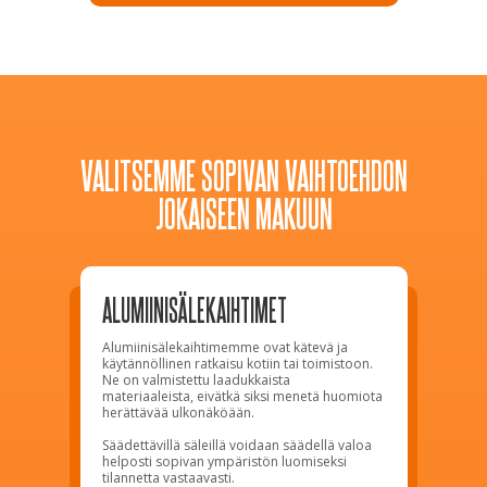
VALITSEMME SOPIVAN VAIHTOEHDON
JOKAISEEN MAKUUN
ALUMIINISÄLEKAIHTIMET
Alumiinisälekaihtimemme ovat kätevä ja
käytännöllinen ratkaisu kotiin tai toimistoon.
Ne on valmistettu laadukkaista
materiaaleista, eivätkä siksi menetä huomiota
herättävää ulkonäköään.
Säädettävillä säleillä voidaan säädellä valoa
helposti sopivan ympäristön luomiseksi
tilannetta vastaavasti.