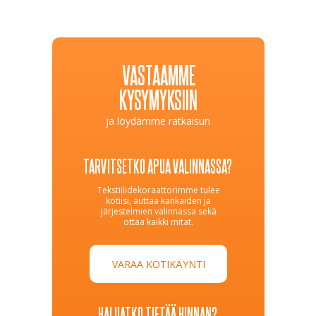
VASTAAMME
KYSYMYKSIIN
ja löydämme ratkaisun
TARVITSETKO APUA VALINNASSA?
Tekstiilidekoraattorimme tulee
kotiisi, auttaa kankaiden ja
järjestelmien valinnassa sekä
ottaa kaikki mitat.
VARAA KOTIKÄYNTI
HALUATKO TIETÄÄ HINNAN?