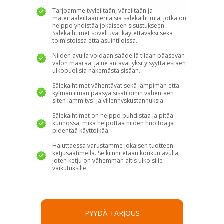
Tarjoamme tyyleiltään, väreiltään ja
materiaaleiltaan erilaisia sälekaihtimia, jotka on
helppo yhdistää jokaiseen sisustukseen.
Sälekaihtimet soveltuvat käytettäväksi sekä
toimistoissa että asuintiloissa.
Niiden avulla voidaan säädellä tilaan pääsevän
valon määrää, ja ne antavat yksityisyyttä estäen
ulkopuolisia näkemästä sisään.
Sälekaihtimet vähentävät sekä lämpimän että
kylmän ilman pääsyä sisätiloihin vähentäen
siten lämmitys- ja viilennyskustannuksia.
Sälekaihtimet on helppo puhdistaa ja pitää
kunnossa, mikä helpottaa niiden huoltoa ja
pidentää käyttöikää.
Haluttaessa varustamme jokaisen tuotteen
ketjusäätimellä. Se kiinnitetään koukun avulla,
joten ketju on vähemmän altis ulkoisille
vaikutuksille.
PYYDÄ TARJOUS