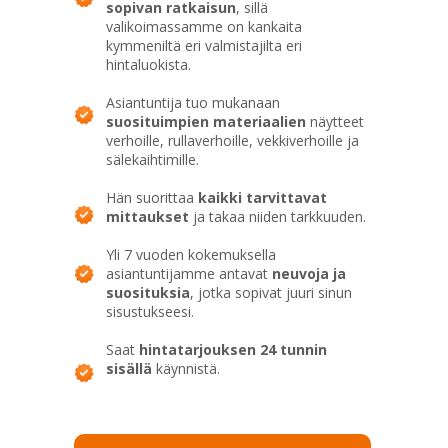
sopivan ratkaisun
, sillä
valikoimassamme on kankaita
kymmeniltä eri valmistajilta eri
hintaluokista.
Asiantuntija tuo mukanaan
suosituimpien materiaalien
näytteet
verhoille, rullaverhoille, vekkiverhoille ja
sälekaihtimille.
Hän suorittaa
kaikki tarvittavat
mittaukset
ja takaa niiden tarkkuuden.
Yli 7 vuoden kokemuksella
asiantuntijamme antavat
neuvoja ja
suosituksia
, jotka sopivat juuri sinun
sisustukseesi.
Saat
hintatarjouksen 24 tunnin
sisällä
käynnistä.