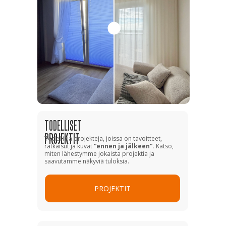
TODELLISET
PROJEKTIT
Todellisia projekteja, joissa on tavoitteet,
ratkaisut ja kuvat
“ennen ja jälkeen”.
Katso,
miten lähestymme jokaista projektia ja
saavutamme näkyviä tuloksia.
PROJEKTIT