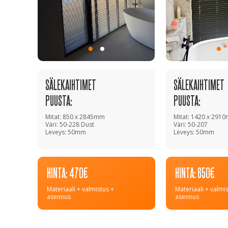
SÄLEKAIHTIMET
SÄLEKAIHTIMET
PUUSTA
:
PUUSTA
:
Mitat: 850
х 2845mm
Mitat: 1420 х 291
Väri: 50-228 Dust
Väri: 50-207
Leveys: 50mm
Leveys: 50mm
HINTA: 470€
HINTA: 650€
Materiaali + valmistus +
Materiaali + valmi
asennus
asennus