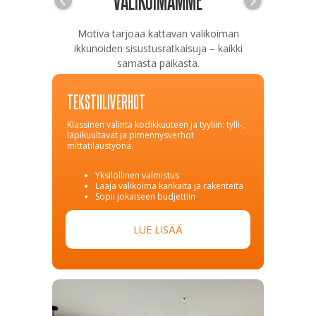
Motiva tarjoaa kattavan valikoiman
ikkunoiden sisustusratkaisuja – kaikki
samasta paikasta.
TEKSTIILIVERHOT
Klassinen valinta kodikkuuteen ja tyyliin: tylli-,
läpikuultavat ja pimennysverhot
mittatilaustyönä.
Yksilöllinen valmistus
Laaja valikoima kankaita ja rakenteita
Sopii jokaiseen budjettiin
LUE LISÄÄ