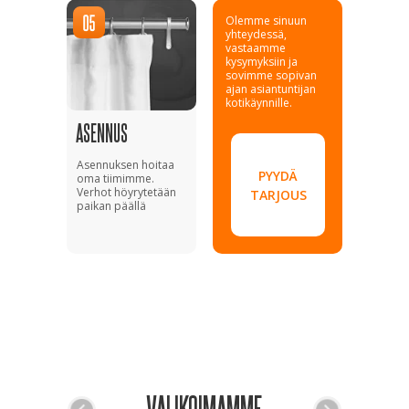
Olemme sinuun
yhteydessä,
vastaamme
kysymyksiin ja
sovimme sopivan
ajan asiantuntijan
kotikäynnille.
ASENNUS
Asennuksen hoitaa
PYYDÄ
oma tiimimme.
Verhot höyrytetään
TARJOUS
paikan päällä
VALIKOIMAMME