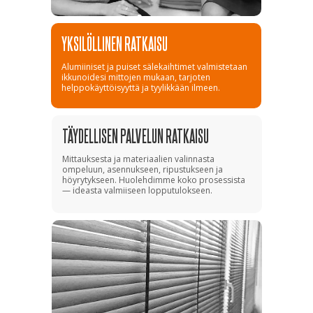
YKSILÖLLINEN RATKAISU
Alumiiniset ja puiset sälekaihtimet valmistetaan
ikkunoidesi mittojen mukaan, tarjoten
helppokäyttöisyyttä ja tyylikkään ilmeen.
TÄYDELLISEN PALVELUN RATKAISU
Mittauksesta ja materiaalien valinnasta
ompeluun, asennukseen, ripustukseen ja
höyrytykseen. Huolehdimme koko prosessista
— ideasta valmiiseen lopputulokseen.