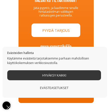
Jätä pyyntö, ja laadimme sinulle
hintalaskelman valittujen
ratkaisujen perusteella.
PYYDÄ TARJOUS
ONKO KYSYTTÄVÄÄ?
Evästeiden hallinta
Myyjämme vastaavat kaikkiin
Käytämme evästeitä tarjotaksemme parhaan mahdollisen
kysymyksiin ja auttavat
käyttökokemuksen verkkosivustolla.
valitsemaan sopivan vaihtoehdon.
HYVÄKSY KAIKKI
ESITÄ KYSYMYS
EVÄSTEASETUKSET