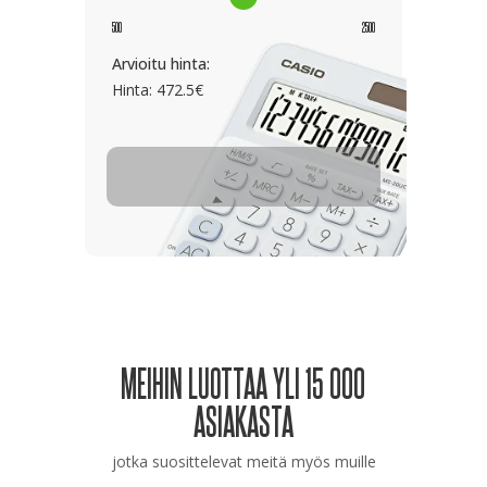
500
2500
Arvioitu hinta:
Hinta:
472.5
€
MEIHIN LUOTTAA YLI 15 000
ASIAKASTA
jotka suosittelevat meitä myös muille