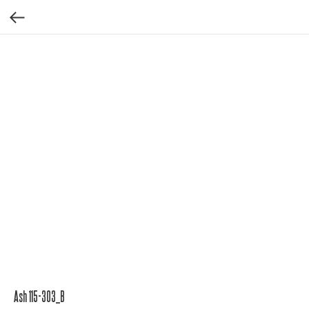
Ash 115-303_B